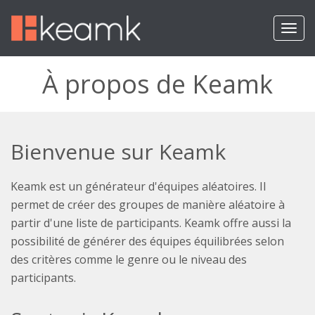
T
o
g
g
À propos de Keamk
l
e
n
a
v
Bienvenue sur Keamk
i
g
a
Keamk est un générateur d'équipes aléatoires. Il
t
permet de créer des groupes de manière aléatoire à
i
partir d'une liste de participants. Keamk offre aussi la
o
possibilité de générer des équipes équilibrées selon
n
des critères comme le genre ou le niveau des
participants.